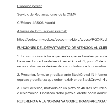
Dirección postal:
Servicio de Reclamaciones de la CNMV
C/Edison, 428006 Madrid
A través de formulario en internet:
https://sede.cnmv.gob.es/sedecnmv/LibreAcceso/RQC/Rec
FUNCIONES DEL DEPARTAMENTO DE ATENCIÓN AL CLIE
1. La instrucción de los expedientes que se tramiten para a
De acuerdo con lo establecido en el Artículo 2, punto 2 de 
reconocidos, ya se deriven de los contratos, de la normativa 
2. Presentar, formular y realizar ante StockCrowd IN infor
equidad y confianza que deben existir entre StockCrowd IN y 
3. Emitir decisión, motivada en un plazo de 45 días naturale
o reclamación. Finalizado dicho plazo el cliente podrá acud
REFERENCIA A LA NORMATIVA SOBRE TRANSPARENCIA 