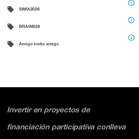
info_outline
local_offer
SIMA2026
info_outline
local_offer
BRAINS26
info_outline
local_offer
Amigo invita amigo
Invertir en proyectos de
financiación participativa conlleva